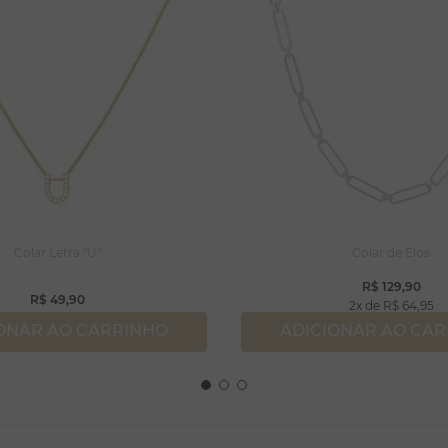
Colar Letra "U"
Colar de Elos
R$
129
,
90
R$
49
,
90
2
R$
64
,
95
ONAR AO CARRINHO
ADICIONAR AO CA