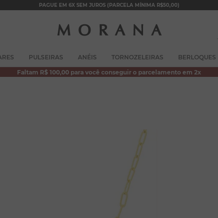
PAGUE EM 6X SEM JUROS (PARCELA MÍNIMA R$50,00)
TERMOS MAIS BUSCADOS
ARES
PULSEIRAS
ANÉIS
TORNOZELEIRAS
BERLOQUES
1
º
brincos
Faltam R$ 100,00 para você conseguir o parcelamento em 2x
2
º
colar duplo
3
º
pulseiras
4
º
colar coração
5
º
filhos
6
º
nossa senhora
7
º
argola
8
º
pérola
9
º
escapulário
10
º
colar