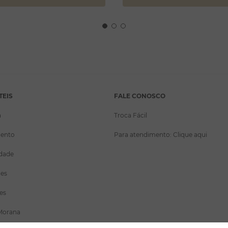
TEIS
FALE CONOSCO
a
Troca Fácil
ento
Para atendimento: Clique aqui
idade
ões
es
Morana