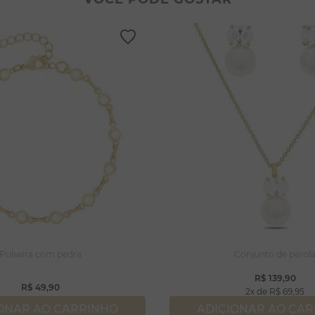
lar coração
lhos
gola
ossa senhora
rola
capulário
njuntos
Pulseira com pedra
Conjunto de pérol
R$
139
,
90
R$
49
,
90
2
R$
69
,
95
ONAR AO CARRINHO
ADICIONAR AO CA