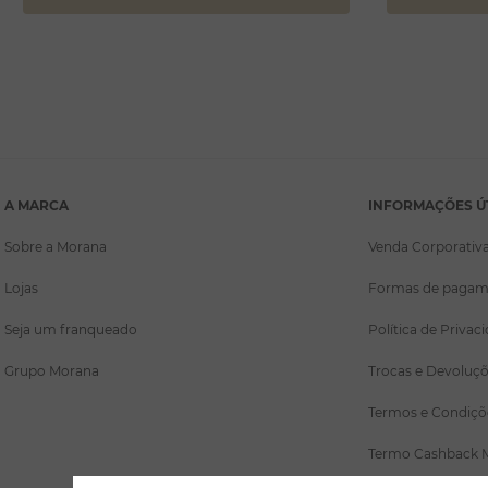
A MARCA
INFORMAÇÕES Ú
Sobre a Morana
Venda Corporativ
Lojas
Formas de pagam
Seja um franqueado
Política de Privac
Grupo Morana
Trocas e Devoluç
Termos e Condiçõ
Termo Cashback 