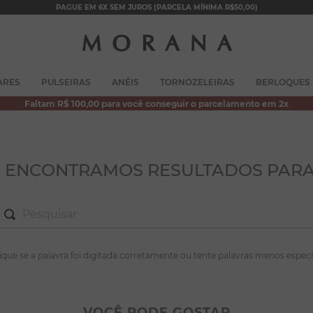
PAGUE EM 6X SEM JUROS (PARCELA MÍNIMA R$50,00)
TERMOS MAIS BUSCADOS
ARES
PULSEIRAS
ANÉIS
TORNOZELEIRAS
BERLOQUES
1
º
brincos
Faltam R$ 100,00 para você conseguir o parcelamento em 2x
2
º
colar duplo
3
º
pulseiras
4
º
colar coração
O ENCONTRAMOS RESULTADOS PARA
5
º
filhos
6
º
argola
7
º
nossa senhora
S MAIS BUSCADOS
fique se a palavra foi digitada corretamente ou tente palavras menos especí
8
º
pérola
incos
9
º
escapulário
lar duplo
VOCÊ PODE GOSTAR
10
º
conjuntos
lseiras