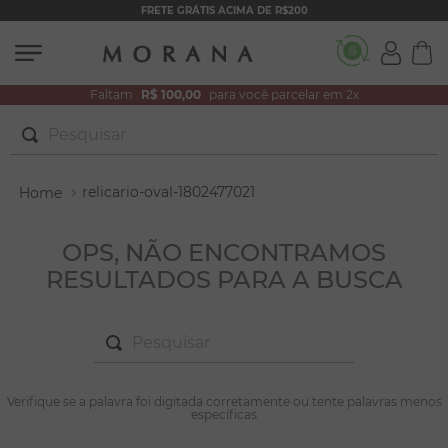
FRETE GRÁTIS ACIMA DE R$200
Faltam
R$ 100,00
para você parcelar em 2x
Pesquisar
TERMOS MAIS BUSCADOS
1
º
brincos
relicario-oval-1802477021
2
º
colar duplo
OPS, NÃO ENCONTRAMOS
3
º
pulseiras
RESULTADOS PARA A BUSCA
4
º
colar coração
5
º
filhos
Pesquisar
6
º
argola
TERMOS MAIS BUSCADOS
1
º
brincos
7
º
nossa senhora
Verifique se a palavra foi digitada corretamente ou tente palavras menos
específicas
2
º
colar duplo
8
º
pérola