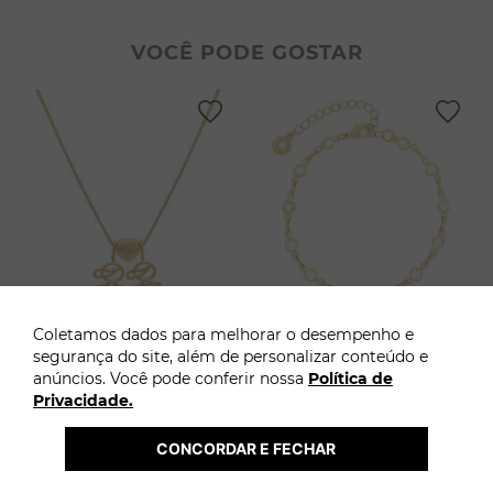
3
º
pulseiras
9
º
escapulário
VOCÊ PODE GOSTAR
4
º
colar coração
10
º
conjuntos
5
º
filhos
6
º
argola
7
º
nossa senhora
8
º
pérola
9
º
escapulário
10
º
conjuntos
Coletamos dados para melhorar o desempenho e
Colar Filhos
Pulseira com pedra
segurança do site, além de personalizar conteúdo e
anúncios. Você pode conferir nossa
Política de
R$
129
,
90
R$
49
,
90
Privacidade.
2
R$
64
,
95
ADICIONAR AO
ADICIONAR AO
CARRINHO
CARRINHO
CONCORDAR E FECHAR