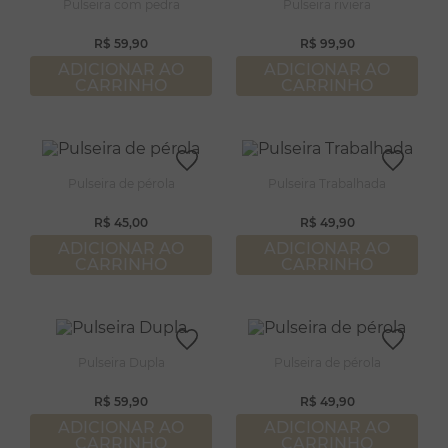
8
º
pérola
Pulseira com pedra
Pulseira riviera
9
º
escapulário
R$
59
,
90
R$
99
,
90
ADICIONAR AO
ADICIONAR AO
10
º
conjuntos
CARRINHO
CARRINHO
Pulseira de pérola
Pulseira Trabalhada
R$
45
,
00
R$
49
,
90
ADICIONAR AO
ADICIONAR AO
CARRINHO
CARRINHO
Pulseira Dupla
Pulseira de pérola
R$
59
,
90
R$
49
,
90
ADICIONAR AO
ADICIONAR AO
CARRINHO
CARRINHO