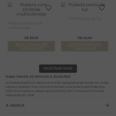
Pulseira ponto de luz
Pulseira com zircônias
multicoloridas
R$
39
,
90
R$
49
,
90
ADICIONAR AO
ADICIONAR AO
CARRINHO
CARRINHO
MOSTRAR MAIS
PARA TODOS OS ESTILOS E OCASIÕES
A Morana trabalha no desenvolvimento das pulseiras pensando em todos
estilos e ocasiões. Aqui você vai encontrar a sua pulseira preferida! Seja
você minimalista ou adepta do pulseirismo, tem uma pulseira Morana
esperando por você!
+
A MARCA