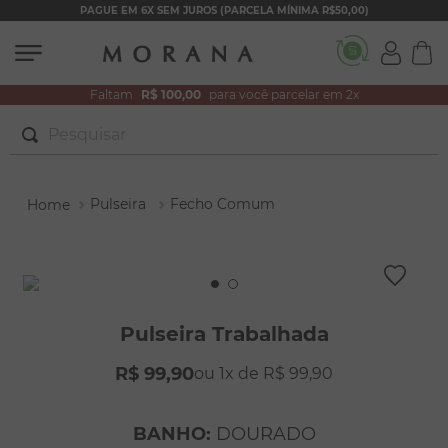
PAGUE EM 6X SEM JUROS (PARCELA MÍNIMA R$50,00)
Faltam
R$ 100,00
para você parcelar em 2x
Pesquisar
TERMOS MAIS BUSCADOS
Pulseira
Fecho Comum
1
º
brincos
2
º
colar duplo
3
º
pulseiras
4
º
colar coração
Pulseira Trabalhada
5
º
filhos
R$
99
,
90
1
R$
99
,
90
6
º
nossa senhora
7
º
argola
BANHO
:
DOURADO