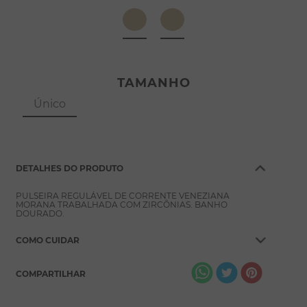
8
º
pérola
9
º
escapulário
10
º
colar
TAMANHO
Único
DETALHES DO PRODUTO
PULSEIRA REGULÁVEL DE CORRENTE VENEZIANA
MORANA TRABALHADA COM ZIRCÔNIAS. BANHO
DOURADO.
COMO CUIDAR
COMPARTILHAR