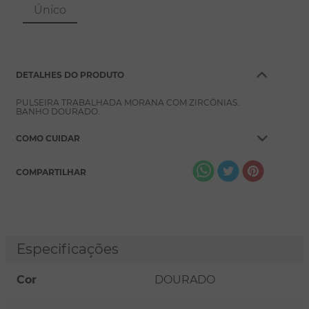
8
º
conjuntos
Único
9
º
escapulário
10
º
colar
DETALHES DO PRODUTO
PULSEIRA TRABALHADA MORANA COM ZIRCÔNIAS.
BANHO DOURADO.
COMO CUIDAR
COMPARTILHAR
Especificações
Cor
DOURADO