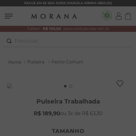
PAGUE EM 6X SEM JUROS (PARCELA MÍNIMA R$50,00)
Faltam
R$ 100,00
para você parcelar em 2x
Pesquisar
TERMOS MAIS BUSCADOS
Pulseira
Fecho Comum
1
º
brincos
2
º
colar duplo
3
º
pulseiras
4
º
colar coração
Pulseira Trabalhada
5
º
filhos
R$
189
,
90
3
R$
63
,
30
6
º
nossa senhora
7
º
pérola
TAMANHO