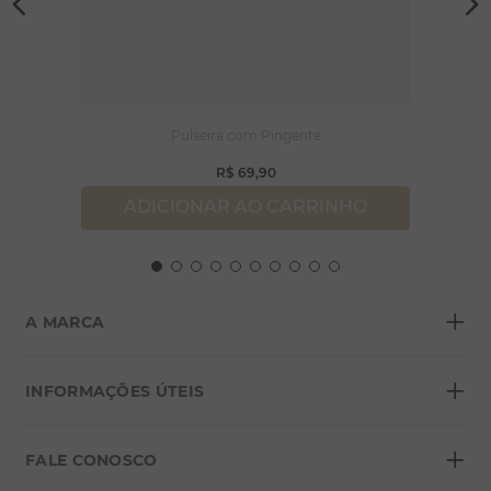
Pulseira com Pingente
R$
69
,
90
ADICIONAR AO CARRINHO
+
A MARCA
+
Sobre a Morana
INFORMAÇÕES ÚTEIS
Lojas
+
Blog
FALE CONOSCO
Seja um franqueado
Formas de pagamento