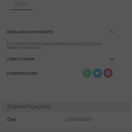
8
º
conjuntos
Único
9
º
escapulário
10
º
colar
DETALHES DO PRODUTO
PULSEIRA TRABALHADA MORANA COM ZIRCÔNIAS.
BANHO DOURADO.
COMO CUIDAR
COMPARTILHAR
Especificações
Cor
DOURADO