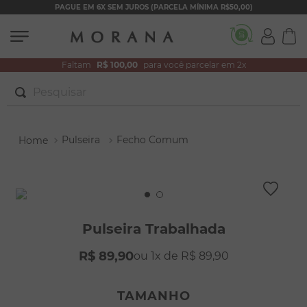
PAGUE EM 6X SEM JUROS (PARCELA MÍNIMA R$50,00)
Faltam
R$ 100,00
para você parcelar em 2x
Pesquisar
TERMOS MAIS BUSCADOS
Pulseira
Fecho Comum
1
º
brincos
2
º
colar duplo
3
º
pulseiras
4
º
colar coração
Pulseira Trabalhada
5
º
filhos
R$
89
,
90
1
R$
89
,
90
6
º
nossa senhora
7
º
pérola
TAMANHO