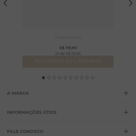
Pulseira Snake
R$
119
,
90
2
R$
59
,
95
ADICIONAR AO CARRINHO
+
A MARCA
+
Sobre a Morana
INFORMAÇÕES ÚTEIS
Lojas
+
Blog
FALE CONOSCO
Seja um franqueado