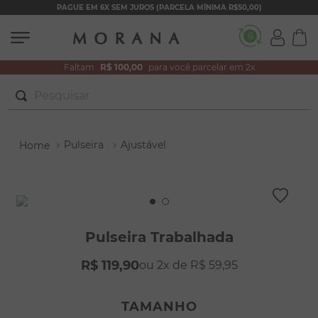
PAGUE EM 6X SEM JUROS (PARCELA MÍNIMA R$50,00)
Faltam
R$ 100,00
para você parcelar em 2x
Pesquisar
TERMOS MAIS BUSCADOS
Pulseira
Ajustável
1
º
brincos
2
º
colar duplo
3
º
pulseiras
4
º
colar coração
Pulseira Trabalhada
5
º
filhos
R$
119
,
90
2
R$
59
,
95
6
º
argola
7
º
nossa senhora
TAMANHO