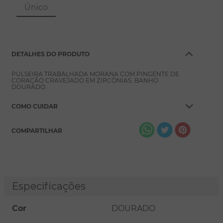
8
º
pérola
Único
9
º
escapulário
10
º
conjuntos
DETALHES DO PRODUTO
PULSEIRA TRABALHADA MORANA COM PINGENTE DE
CORAÇÃO CRAVEJADO EM ZIRCÔNIAS. BANHO
DOURADO.
COMO CUIDAR
COMPARTILHAR
Especificações
Cor
DOURADO