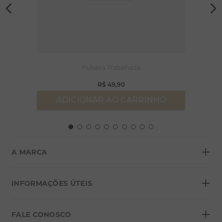
Pulseira Trabalhada
R$
49
,
90
ADICIONAR AO CARRINHO
+
A MARCA
+
Sobre a Morana
INFORMAÇÕES ÚTEIS
Lojas
+
Blog
FALE CONOSCO
Seja um franqueado