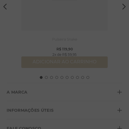
Pulseira Snake
R$
119
,
90
2
R$
59
,
95
ADICIONAR AO CARRINHO
+
A MARCA
+
Sobre a Morana
INFORMAÇÕES ÚTEIS
Lojas
+
Blog
FALE CONOSCO
Seja um franqueado