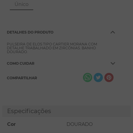
8
º
escapulário
Único
9
º
conjuntos
10
º
coração
DETALHES DO PRODUTO
PULSEIRA DE ELOS TIPO CARTIER MORANA COM
DETALHE TRABALHADO EM ZIRCÔNIAS. BANHO
DOURADO.
COMO CUIDAR
COMPARTILHAR
Especificações
Cor
DOURADO