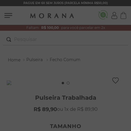
PAGUE EM 6X SEM JUROS (PARCELA MÍNIMA R$50,00)
Faltam
R$ 100,00
para você parcelar em 2x
Pesquisar
TERMOS MAIS BUSCADOS
Pulseira
Fecho Comum
1
º
brincos
2
º
colar duplo
3
º
filhos
4
º
pulseiras
Pulseira Trabalhada
5
º
colar coração
R$
89
,
90
1
R$
89
,
90
6
º
pérola
7
º
nossa senhora
TAMANHO