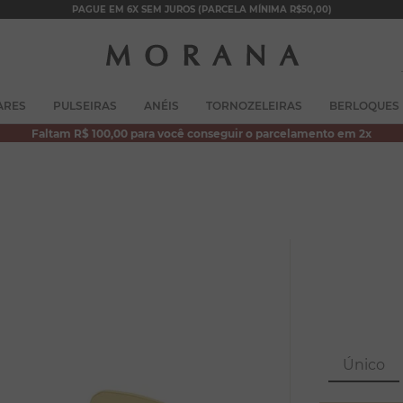
PAGUE EM 6X SEM JUROS (PARCELA MÍNIMA R$50,00)
TERMOS MAIS BUSCADOS
ARES
PULSEIRAS
ANÉIS
TORNOZELEIRAS
BERLOQUES
1
º
brincos
Faltam R$ 100,00 para você conseguir o parcelamento em 2x
2
º
colar duplo
3
º
pulseiras
4
º
colar coração
5
º
filhos
6
º
argola
7
º
nossa senhora
8
º
pérola
Único
9
º
escapulário
10
º
conjuntos