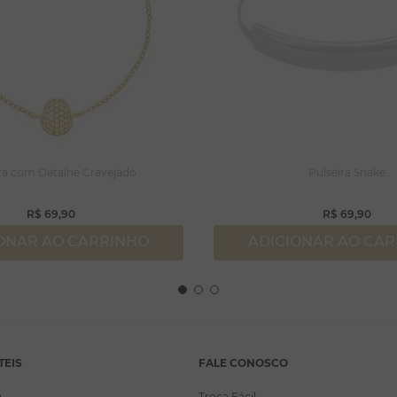
ra com Detalhe Cravejado
Pulseira Snake
R$
69
,
90
R$
69
,
90
ONAR AO CARRINHO
ADICIONAR AO CA
TEIS
FALE CONOSCO
a
Troca Fácil