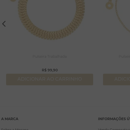
Pulseira Trabalhada
Pulsei
R$
99
,
90
ADICIONAR AO CARRINHO
ADICI
A MARCA
INFORMAÇÕES Ú
Sobre a Morana
Venda Corporativ