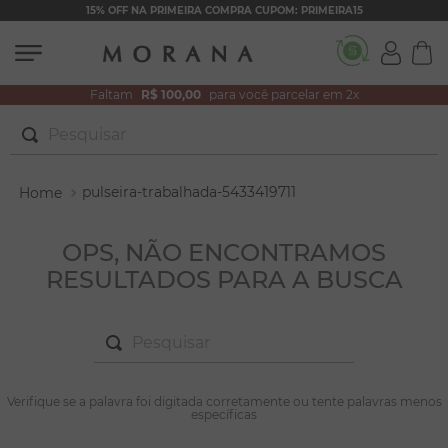
15% OFF NA PRIMEIRA COMPRA CUPOM: PRIMEIRA15
Faltam
R$ 100,00
para você parcelar em 2x
Pesquisar
TERMOS MAIS BUSCADOS
pulseira-trabalhada-5433419711
1
º
brincos
2
º
colar duplo
OPS, NÃO ENCONTRAMOS
RESULTADOS PARA A BUSCA
3
º
pulseiras
4
º
colar coração
Pesquisar
5
º
filhos
6
º
nossa senhora
TERMOS MAIS BUSCADOS
Verifique se a palavra foi digitada corretamente ou tente palavras menos
1
º
brincos
específicas
7
º
argola