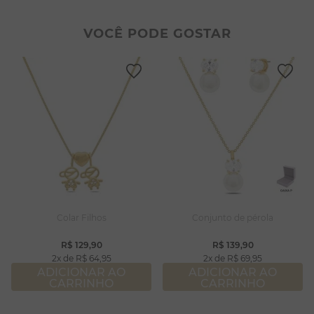
2
º
colar duplo
8
º
pérola
3
º
pulseiras
9
º
escapulário
VOCÊ PODE GOSTAR
4
º
colar coração
10
º
colar
5
º
filhos
6
º
nossa senhora
7
º
argola
8
º
pérola
9
º
escapulário
10
º
colar
Colar Filhos
Conjunto de pérola
R$
129
,
90
R$
139
,
90
2
R$
64
,
95
2
R$
69
,
95
ADICIONAR AO
ADICIONAR AO
CARRINHO
CARRINHO