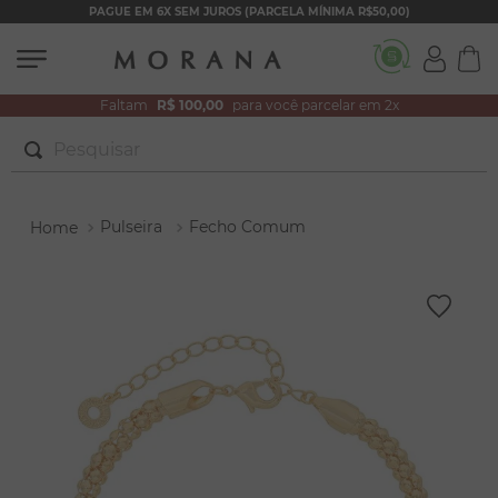
PAGUE EM 6X SEM JUROS (PARCELA MÍNIMA R$50,00)
Faltam
R$ 100,00
para você parcelar em 2x
Pesquisar
TERMOS MAIS BUSCADOS
Pulseira
Fecho Comum
1
º
brincos
2
º
colar duplo
3
º
pulseiras
4
º
colar coração
5
º
filhos
6
º
nossa senhora
7
º
pérola