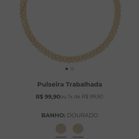
8
º
conjuntos
9
º
escapulário
10
º
colar
Pulseira Trabalhada
R$
99
,
90
1
R$
99
,
90
BANHO
:
DOURADO