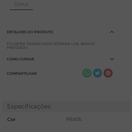
8
º
pérola
Único
9
º
escapulário
10
º
colar
DETALHES DO PRODUTO
PULSEIRA TRABALHADA MORANA LISA. BANHO
PRATEADO.
COMO CUIDAR
COMPARTILHAR
Especificações
Cor
PRATA