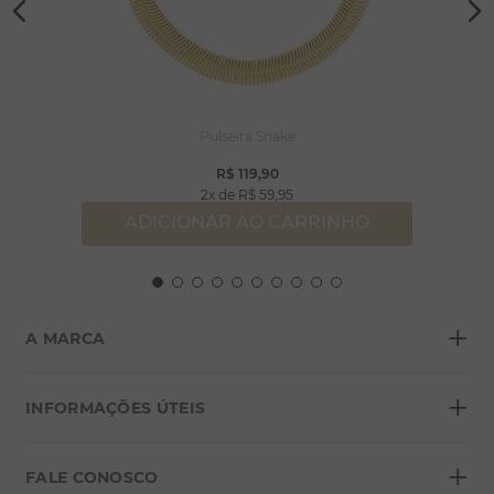
Pulseira Snake
R$
119
,
90
2
R$
59
,
95
ADICIONAR AO CARRINHO
+
A MARCA
+
Sobre a Morana
INFORMAÇÕES ÚTEIS
Lojas
+
Blog
FALE CONOSCO
Seja um franqueado