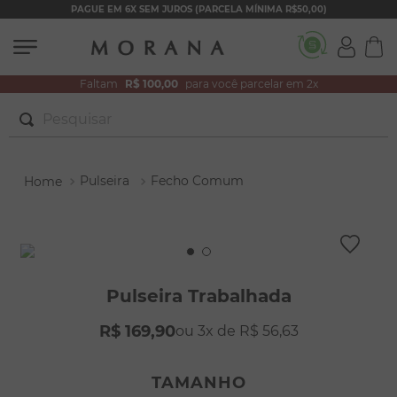
PAGUE EM 6X SEM JUROS (PARCELA MÍNIMA R$50,00)
Faltam
R$ 100,00
para você parcelar em 2x
Pesquisar
TERMOS MAIS BUSCADOS
Pulseira
Fecho Comum
1
º
brincos
2
º
colar duplo
3
º
pulseiras
4
º
colar coração
Pulseira Trabalhada
5
º
filhos
R$
169
,
90
3
R$
56
,
63
6
º
nossa senhora
7
º
argola
TAMANHO