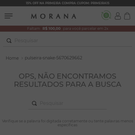
15% OFF NA PRIMEIRA COMPRA CUPOM: PRIMEIRA15
Faltam
R$ 100,00
para você parcelar em 2x
Pesquisar
TERMOS MAIS BUSCADOS
pulseira-snake-5670629662
1
º
brincos
2
º
colar duplo
OPS, NÃO ENCONTRAMOS
RESULTADOS PARA A BUSCA
3
º
filhos
4
º
pulseiras
Pesquisar
5
º
colar coração
6
º
pérola
TERMOS MAIS BUSCADOS
Verifique se a palavra foi digitada corretamente ou tente palavras menos
1
º
brincos
específicas
7
º
nossa senhora