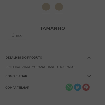
8
º
pérola
9
º
escapulário
10
º
colar
TAMANHO
Único
DETALHES DO PRODUTO
PULSEIRA SNAKE MORANA. BANHO DOURADO.
COMO CUIDAR
COMPARTILHAR