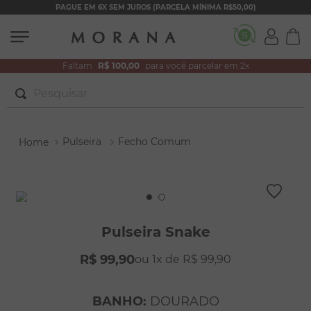
PAGUE EM 6X SEM JUROS (PARCELA MÍNIMA R$50,00)
Faltam
R$ 100,00
para você parcelar em 2x
Pesquisar
TERMOS MAIS BUSCADOS
Pulseira
Fecho Comum
1
º
brincos
2
º
colar duplo
3
º
pulseiras
4
º
colar coração
Pulseira Snake
5
º
filhos
R$
99
,
90
1
R$
99
,
90
6
º
nossa senhora
7
º
argola
BANHO
:
DOURADO