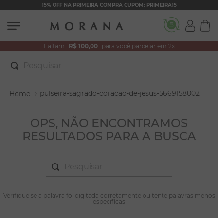
15% OFF NA PRIMEIRA COMPRA CUPOM: PRIMEIRA15
Faltam
R$ 100,00
para você parcelar em 2x
Pesquisar
TERMOS MAIS BUSCADOS
pulseira-sagrado-coracao-de-jesus-5669158002
1
º
brincos
2
º
colar duplo
OPS, NÃO ENCONTRAMOS
RESULTADOS PARA A BUSCA
3
º
pulseiras
4
º
colar coração
Pesquisar
5
º
filhos
6
º
argola
TERMOS MAIS BUSCADOS
Verifique se a palavra foi digitada corretamente ou tente palavras menos
1
º
brincos
específicas
7
º
nossa senhora