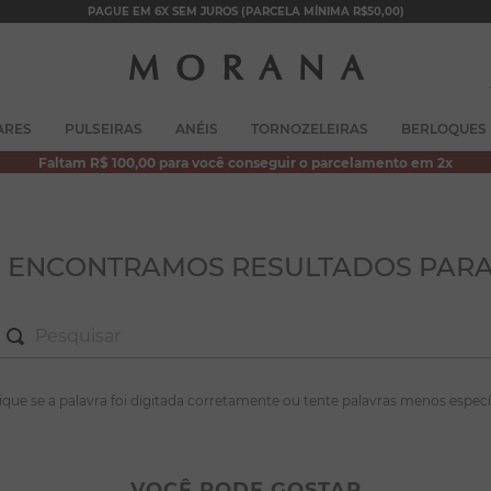
PAGUE EM 6X SEM JUROS (PARCELA MÍNIMA R$50,00)
TERMOS MAIS BUSCADOS
ARES
PULSEIRAS
ANÉIS
TORNOZELEIRAS
BERLOQUES
1
º
brincos
Faltam R$ 100,00 para você conseguir o parcelamento em 2x
2
º
colar duplo
3
º
pulseiras
4
º
colar coração
O ENCONTRAMOS RESULTADOS PARA
5
º
filhos
6
º
nossa senhora
7
º
pérola
S MAIS BUSCADOS
fique se a palavra foi digitada corretamente ou tente palavras menos especí
8
º
conjuntos
incos
9
º
escapulário
lar duplo
VOCÊ PODE GOSTAR
10
º
colar
lseiras