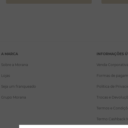
A MARCA
INFORMAÇÕES Ú
Sobre a Morana
Venda Corporativ
Lojas
Formas de pagam
Seja um franqueado
Política de Privac
Grupo Morana
Trocas e Devoluç
Termos e Condiçõ
Termo Cashback 