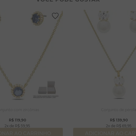
lar coração
lhos
ossa senhora
rola
njuntos
capulário
lar
njunto com zircônias
Conjunto de pérol
R$
119
,
90
R$
139
,
90
2
R$
59
,
95
2
R$
69
,
95
ONAR AO CARRINHO
ADICIONAR AO CA