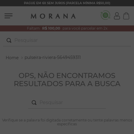
PAGUE EM 6X SEM JUROS (PARCELA MÍNIMA R$50,00)
Faltam
R$ 100,00
para você parcelar em 2x
Pesquisar
TERMOS MAIS BUSCADOS
pulseira-riviera-5649459311
1
º
brincos
2
º
colar duplo
OPS, NÃO ENCONTRAMOS
RESULTADOS PARA A BUSCA
3
º
pulseiras
4
º
colar coração
Pesquisar
5
º
filhos
6
º
nossa senhora
TERMOS MAIS BUSCADOS
Verifique se a palavra foi digitada corretamente ou tente palavras menos
1
º
brincos
específicas
7
º
pérola