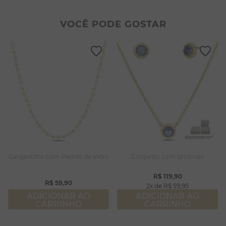
2
º
colar duplo
8
º
conjuntos
3
º
pulseiras
9
º
escapulário
VOCÊ PODE GOSTAR
4
º
colar coração
10
º
colar
5
º
filhos
6
º
nossa senhora
7
º
pérola
8
º
conjuntos
9
º
escapulário
10
º
colar
Gargantilha com Pedras de Vidro
Conjunto com zircônias
R$
119
,
90
R$
59
,
90
2
R$
59
,
95
ADICIONAR AO
ADICIONAR AO
CARRINHO
CARRINHO