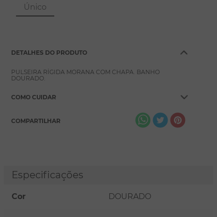
8
º
pérola
Único
9
º
escapulário
10
º
conjuntos
DETALHES DO PRODUTO
PULSEIRA RÍGIDA MORANA COM CHAPA. BANHO
DOURADO.
COMO CUIDAR
COMPARTILHAR
Especificações
Cor
DOURADO