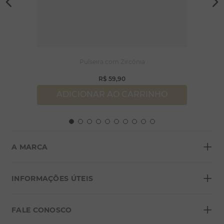
Pulseira com Zircônia
R$
59
,
90
ADICIONAR AO CARRINHO
+
A MARCA
+
Sobre a Morana
INFORMAÇÕES ÚTEIS
Lojas
+
Blog
FALE CONOSCO
Seja um franqueado
Formas de pagamento