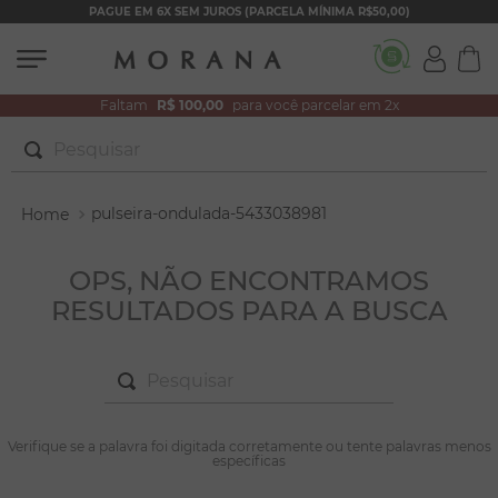
PAGUE EM 6X SEM JUROS (PARCELA MÍNIMA R$50,00)
Faltam
R$ 100,00
para você parcelar em 2x
Pesquisar
TERMOS MAIS BUSCADOS
pulseira-ondulada-5433038981
1
º
brincos
2
º
colar duplo
OPS, NÃO ENCONTRAMOS
RESULTADOS PARA A BUSCA
3
º
filhos
4
º
pulseiras
Pesquisar
5
º
colar coração
6
º
pérola
TERMOS MAIS BUSCADOS
Verifique se a palavra foi digitada corretamente ou tente palavras menos
1
º
brincos
específicas
7
º
nossa senhora