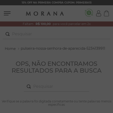
15% OFF NA PRIMEIRA COMPRA CUPOM: PRIMEIRA15
Faltam
R$ 100,00
para você parcelar em 2x
Pesquisar
TERMOS MAIS BUSCADOS
pulseira-nossa-senhora-de-aparecida-5234139911
1
º
brincos
2
º
colar duplo
OPS, NÃO ENCONTRAMOS
RESULTADOS PARA A BUSCA
3
º
pulseiras
4
º
colar coração
Pesquisar
5
º
filhos
6
º
nossa senhora
TERMOS MAIS BUSCADOS
Verifique se a palavra foi digitada corretamente ou tente palavras menos
1
º
brincos
específicas
7
º
pérola