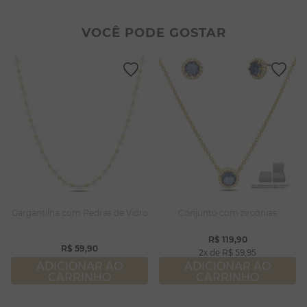
2
º
colar duplo
8
º
conjuntos
3
º
pulseiras
9
º
escapulário
VOCÊ PODE GOSTAR
4
º
colar coração
10
º
colar
5
º
filhos
6
º
nossa senhora
7
º
pérola
8
º
conjuntos
9
º
escapulário
10
º
colar
Gargantilha com Pedras de Vidro
Conjunto com zircônias
R$
119
,
90
R$
59
,
90
2
R$
59
,
95
ADICIONAR AO
ADICIONAR AO
CARRINHO
CARRINHO