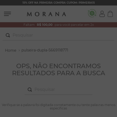
15% OFF NA PRIMEIRA COMPRA CUPOM: PRIMEIRA15
Faltam
R$ 100,00
para você parcelar em 2x
Pesquisar
TERMOS MAIS BUSCADOS
pulseira-dupla-5669118771
1
º
brincos
2
º
colar duplo
OPS, NÃO ENCONTRAMOS
RESULTADOS PARA A BUSCA
3
º
filhos
4
º
pulseiras
Pesquisar
5
º
colar coração
6
º
pérola
TERMOS MAIS BUSCADOS
Verifique se a palavra foi digitada corretamente ou tente palavras menos
1
º
brincos
específicas
7
º
nossa senhora