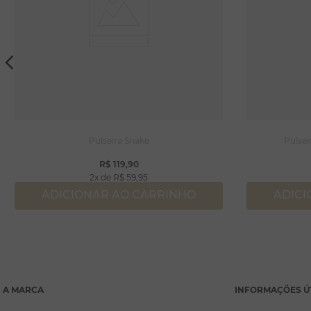
Pulseira Snake
Pulsei
R$
119
,
90
2
R$
59
,
95
ADICIONAR AO CARRINHO
ADICI
A MARCA
INFORMAÇÕES Ú