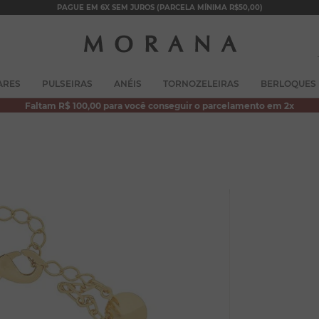
PAGUE EM 6X SEM JUROS (PARCELA MÍNIMA R$50,00)
TERMOS MAIS BUSCADOS
ARES
PULSEIRAS
ANÉIS
TORNOZELEIRAS
BERLOQUES
1
º
brincos
Faltam R$ 100,00 para você conseguir o parcelamento em 2x
2
º
colar duplo
3
º
filhos
4
º
pulseiras
5
º
colar coração
6
º
pérola
7
º
nossa senhora
8
º
escapulário
9
º
conjuntos
10
º
coração