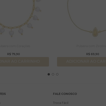
ulseira com Corações
Pulseira com Zircôni
R$
79
,
90
R$
69
,
90
ONAR AO CARRINHO
ADICIONAR AO CA
TEIS
FALE CONOSCO
a
Troca Fácil