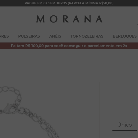
PAGUE EM 6X SEM JUROS (PARCELA MÍNIMA R$50,00)
TERMOS MAIS BUSCADOS
ARES
PULSEIRAS
ANÉIS
TORNOZELEIRAS
BERLOQUES
1
º
brincos
Faltam R$ 100,00 para você conseguir o parcelamento em 2x
2
º
colar duplo
3
º
pulseiras
4
º
colar coração
5
º
filhos
6
º
nossa senhora
7
º
argola
8
º
pérola
Único
9
º
escapulário
10
º
colar