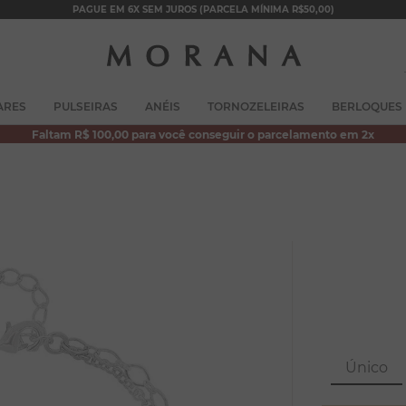
PAGUE EM 6X SEM JUROS (PARCELA MÍNIMA R$50,00)
TERMOS MAIS BUSCADOS
ARES
PULSEIRAS
ANÉIS
TORNOZELEIRAS
BERLOQUES
1
º
brincos
Faltam R$ 100,00 para você conseguir o parcelamento em 2x
2
º
colar duplo
3
º
filhos
4
º
pulseiras
5
º
colar coração
6
º
pérola
7
º
nossa senhora
8
º
escapulário
Único
9
º
conjuntos
10
º
coração