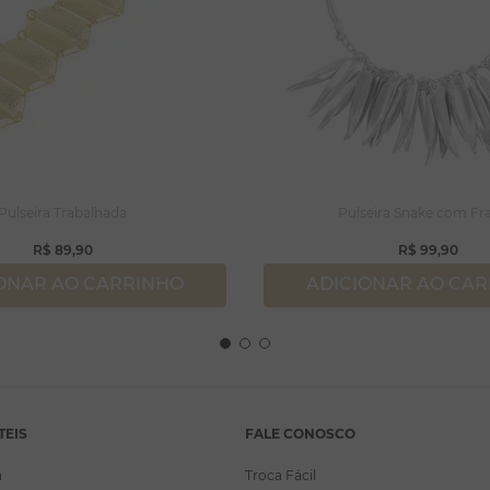
Pulseira Trabalhada
Pulseira Snake com Fr
R$
89
,
90
R$
99
,
90
ONAR AO CARRINHO
ADICIONAR AO CA
TEIS
FALE CONOSCO
a
Troca Fácil