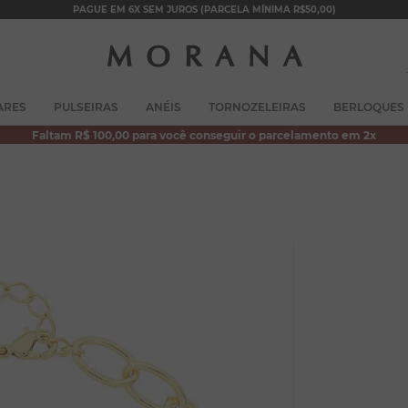
PAGUE EM 6X SEM JUROS (PARCELA MÍNIMA R$50,00)
TERMOS MAIS BUSCADOS
ARES
PULSEIRAS
ANÉIS
TORNOZELEIRAS
BERLOQUES
1
º
brincos
Faltam R$ 100,00 para você conseguir o parcelamento em 2x
2
º
colar duplo
3
º
filhos
4
º
pulseiras
5
º
colar coração
6
º
pérola
7
º
nossa senhora
8
º
escapulário
9
º
conjuntos
10
º
coração