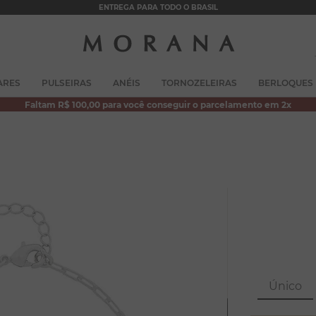
ENTREGA PARA TODO O BRASIL
TERMOS MAIS BUSCADOS
ARES
PULSEIRAS
ANÉIS
TORNOZELEIRAS
BERLOQUES
1
º
brincos
Faltam R$ 100,00 para você conseguir o parcelamento em 2x
2
º
colar duplo
3
º
pulseiras
4
º
colar coração
5
º
filhos
6
º
nossa senhora
7
º
pérola
8
º
conjuntos
Único
9
º
escapulário
10
º
colar