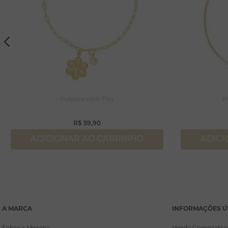
Pulseira com Flor
P
R$
59
,
90
ADICIONAR AO CARRINHO
ADICI
A MARCA
INFORMAÇÕES Ú
Sobre a Morana
Venda Corporativ