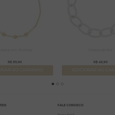
ulseira com Zircônias
Pulseira de Elos
R$
99
,
90
R$
49
,
90
ONAR AO CARRINHO
ADICIONAR AO CA
TEIS
FALE CONOSCO
a
Troca Fácil