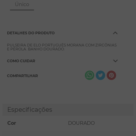
8
º
pérola
Único
9
º
escapulário
10
º
colar
DETALHES DO PRODUTO
PULSEIRA DE ELO PORTUGUÊS MORANA COM ZIRCÔNIAS
E PÉROLA. BANHO DOURADO.
COMO CUIDAR
COMPARTILHAR
Especificações
Cor
DOURADO