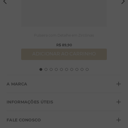
Pulseira com Detalhe em Zircônias
R$
89
,
90
ADICIONAR AO CARRINHO
+
A MARCA
+
Sobre a Morana
INFORMAÇÕES ÚTEIS
Lojas
+
Blog
FALE CONOSCO
Seja um franqueado
Formas de pagamento