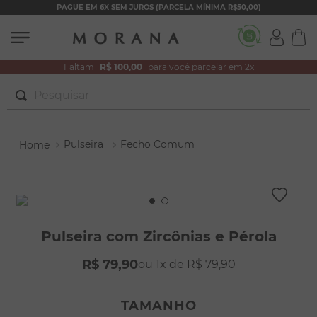
PAGUE EM 6X SEM JUROS (PARCELA MÍNIMA R$50,00)
Faltam
R$ 100,00
para você parcelar em 2x
Pesquisar
TERMOS MAIS BUSCADOS
Pulseira
Fecho Comum
1
º
brincos
2
º
colar duplo
3
º
pulseiras
4
º
colar coração
Pulseira com Zircônias e Pérola
5
º
filhos
R$
79
,
90
1
R$
79
,
90
6
º
nossa senhora
7
º
argola
TAMANHO