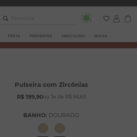
Pesquisar
FESTA
PRESENTES
MASCULINO
BOLSA
Pulseira com Zircônias
R$
199
,
90
3
R$
66
,
63
BANHO
:
DOURADO