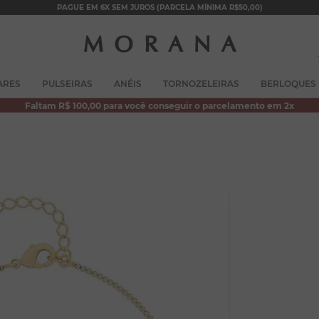
PAGUE EM 6X SEM JUROS (PARCELA MÍNIMA R$50,00)
TERMOS MAIS BUSCADOS
ARES
PULSEIRAS
ANÉIS
TORNOZELEIRAS
BERLOQUES
1
º
brincos
Faltam R$ 100,00 para você conseguir o parcelamento em 2x
2
º
colar duplo
3
º
pulseiras
4
º
colar coração
5
º
filhos
6
º
argola
7
º
nossa senhora
8
º
pérola
9
º
escapulário
10
º
conjuntos