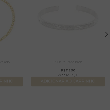
avejado
Pulseira Trabalhada
R$
119
,
90
2
R$
59
,
95
RRINHO
ADICIONAR AO CARRINHO