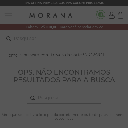
15% OFF NA PRIMEIRA COMPRA CUPOM: PRIMEIRA15
Faltam
R$ 100,00
para você parcelar em 2x
Pesquisar
TERMOS MAIS BUSCADOS
pulseira-com-trevos-da-sorte-5234248411
1
º
brincos
2
º
colar duplo
OPS, NÃO ENCONTRAMOS
RESULTADOS PARA A BUSCA
3
º
filhos
4
º
pulseiras
Pesquisar
5
º
colar coração
6
º
pérola
TERMOS MAIS BUSCADOS
Verifique se a palavra foi digitada corretamente ou tente palavras menos
1
º
brincos
específicas
7
º
nossa senhora