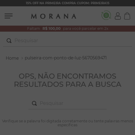
15% OFF NA PRIMEIRA COMPRA CUPOM: PRIMEIRA15
Faltam
R$ 100,00
para você parcelar em 2x
Pesquisar
TERMOS MAIS BUSCADOS
pulseira-com-ponto-de-luz-5670569471
1
º
brincos
2
º
colar duplo
OPS, NÃO ENCONTRAMOS
RESULTADOS PARA A BUSCA
3
º
pulseiras
4
º
colar coração
Pesquisar
5
º
filhos
6
º
nossa senhora
TERMOS MAIS BUSCADOS
Verifique se a palavra foi digitada corretamente ou tente palavras menos
1
º
brincos
específicas
7
º
pérola