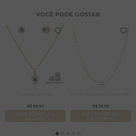
2
º
colar duplo
8
º
conjuntos
3
º
pulseiras
9
º
escapulário
VOCÊ PODE GOSTAR
4
º
colar coração
10
º
colar
5
º
filhos
6
º
nossa senhora
7
º
pérola
8
º
conjuntos
9
º
escapulário
10
º
colar
Conjunto Delicado
Gargantilha com Pedras de Vidro
R$
89
,
90
R$
59
,
90
ADICIONAR AO
ADICIONAR AO
CARRINHO
CARRINHO