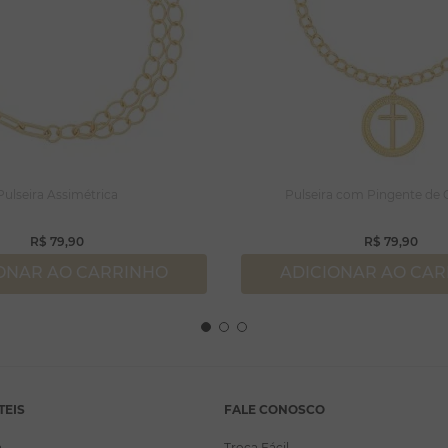
Pulseira Assimétrica
Pulseira com Pingente de C
R$
79
,
90
R$
79
,
90
ONAR AO CARRINHO
ADICIONAR AO CA
TEIS
FALE CONOSCO
a
Troca Fácil