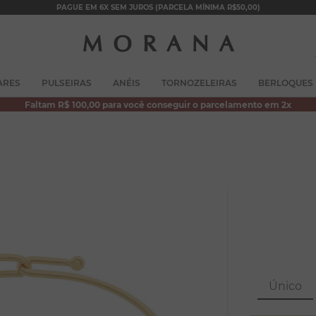
PAGUE EM 6X SEM JUROS (PARCELA MÍNIMA R$50,00)
TERMOS MAIS BUSCADOS
ARES
PULSEIRAS
ANÉIS
TORNOZELEIRAS
BERLOQUES
1
º
brincos
Faltam R$ 100,00 para você conseguir o parcelamento em 2x
2
º
colar duplo
3
º
filhos
4
º
pulseiras
5
º
colar coração
6
º
pérola
7
º
nossa senhora
8
º
escapulário
Único
9
º
conjuntos
10
º
coração