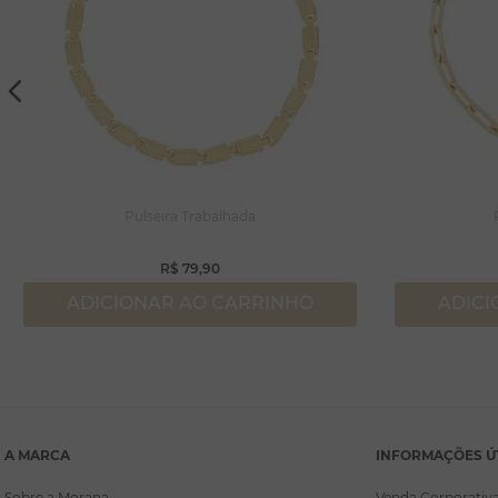
Pulseira Trabalhada
R$
79
,
90
ADICIONAR AO CARRINHO
ADICI
A MARCA
INFORMAÇÕES Ú
Sobre a Morana
Venda Corporativ