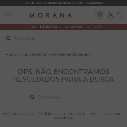
15% OFF NA PRIMEIRA COMPRA CUPOM: PRIMEIRA15
Faltam
R$ 100,00
para você parcelar em 2x
Pesquisar
TERMOS MAIS BUSCADOS
pulseira-com-perolas-5809559561
1
º
brincos
2
º
colar duplo
OPS, NÃO ENCONTRAMOS
RESULTADOS PARA A BUSCA
3
º
pulseiras
4
º
colar coração
Pesquisar
5
º
filhos
6
º
nossa senhora
TERMOS MAIS BUSCADOS
Verifique se a palavra foi digitada corretamente ou tente palavras menos
1
º
brincos
específicas
7
º
argola