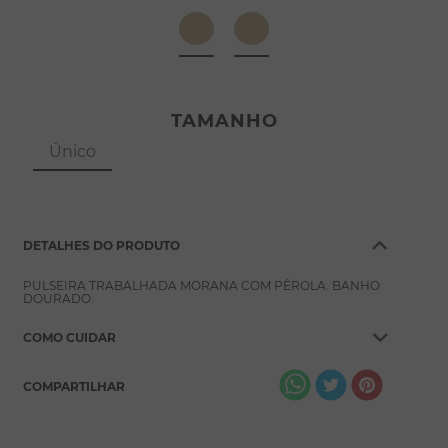
8
º
escapulário
9
º
conjuntos
10
º
coração
TAMANHO
Único
DETALHES DO PRODUTO
PULSEIRA TRABALHADA MORANA COM PÉROLA. BANHO
DOURADO.
COMO CUIDAR
COMPARTILHAR