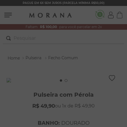
PAGUE EM 6X SEM JUROS (PARCELA MÍNIMA R$50,00)
Faltam
R$ 100,00
para você parcelar em 2x
Pesquisar
TERMOS MAIS BUSCADOS
Pulseira
Fecho Comum
1
º
brincos
2
º
colar duplo
3
º
filhos
4
º
pulseiras
Pulseira com Pérola
5
º
colar coração
R$
49
,
90
1
R$
49
,
90
6
º
pérola
7
º
nossa senhora
BANHO
:
DOURADO