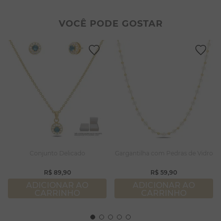
2
º
colar duplo
8
º
conjuntos
3
º
pulseiras
9
º
escapulário
VOCÊ PODE GOSTAR
4
º
colar coração
10
º
colar
5
º
filhos
6
º
nossa senhora
7
º
pérola
8
º
conjuntos
9
º
escapulário
10
º
colar
Conjunto Delicado
Gargantilha com Pedras de Vidro
R$
89
,
90
R$
59
,
90
ADICIONAR AO
ADICIONAR AO
CARRINHO
CARRINHO