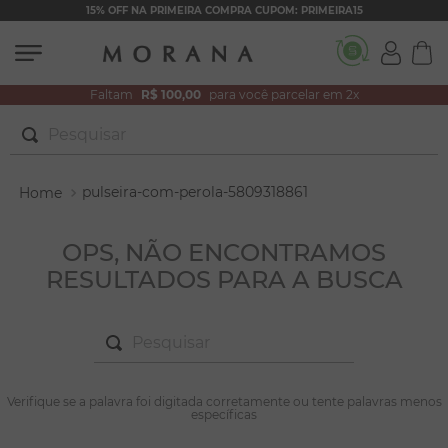
15% OFF NA PRIMEIRA COMPRA CUPOM: PRIMEIRA15
Faltam
R$ 100,00
para você parcelar em 2x
Pesquisar
TERMOS MAIS BUSCADOS
pulseira-com-perola-5809318861
1
º
brincos
2
º
colar duplo
OPS, NÃO ENCONTRAMOS
RESULTADOS PARA A BUSCA
3
º
pulseiras
4
º
colar coração
Pesquisar
5
º
filhos
6
º
nossa senhora
TERMOS MAIS BUSCADOS
Verifique se a palavra foi digitada corretamente ou tente palavras menos
1
º
brincos
específicas
7
º
pérola