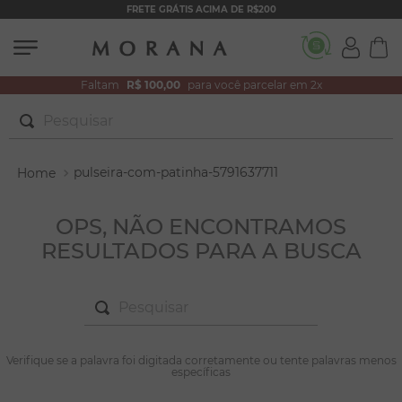
FRETE GRÁTIS ACIMA DE R$200
Faltam
R$ 100,00
para você parcelar em 2x
Pesquisar
TERMOS MAIS BUSCADOS
pulseira-com-patinha-5791637711
1
º
brincos
2
º
colar duplo
OPS, NÃO ENCONTRAMOS
RESULTADOS PARA A BUSCA
3
º
filhos
4
º
pulseiras
Pesquisar
5
º
colar coração
6
º
pérola
TERMOS MAIS BUSCADOS
Verifique se a palavra foi digitada corretamente ou tente palavras menos
1
º
brincos
específicas
7
º
nossa senhora