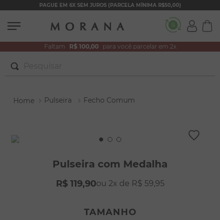
PAGUE EM 6X SEM JUROS (PARCELA MÍNIMA R$50,00)
Faltam
R$ 100,00
para você parcelar em 2x
Pesquisar
TERMOS MAIS BUSCADOS
Pulseira
Fecho Comum
1
º
brincos
2
º
colar duplo
3
º
filhos
4
º
pulseiras
Pulseira com Medalha
5
º
colar coração
R$
119
,
90
2
R$
59
,
95
6
º
pérola
7
º
nossa senhora
TAMANHO