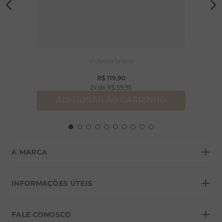
Pulseira Snake
R$
119
,
90
2
R$
59
,
95
ADICIONAR AO CARRINHO
+
A MARCA
+
Sobre a Morana
INFORMAÇÕES ÚTEIS
Lojas
+
Blog
FALE CONOSCO
Seja um franqueado