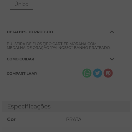
8
º
escapulário
Único
9
º
conjuntos
10
º
coração
DETALHES DO PRODUTO
PULSEIRA DE ELOS TIPO CARTIER MORANA COM
MEDALHA DE ORAÇÃO "PAI NOSSO". BANHO PRATEADO.
COMO CUIDAR
COMPARTILHAR
Especificações
Cor
PRATA