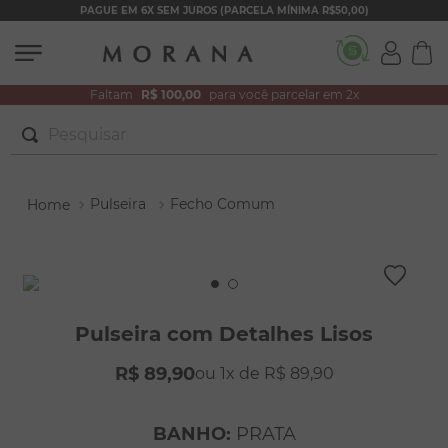
PAGUE EM 6X SEM JUROS (PARCELA MÍNIMA R$50,00)
Faltam
R$ 100,00
para você parcelar em 2x
Pesquisar
TERMOS MAIS BUSCADOS
Pulseira
Fecho Comum
1
º
brincos
2
º
colar duplo
3
º
pulseiras
4
º
colar coração
Pulseira com Detalhes Lisos
5
º
filhos
R$
89
,
90
1
R$
89
,
90
6
º
argola
7
º
nossa senhora
BANHO
:
PRATA