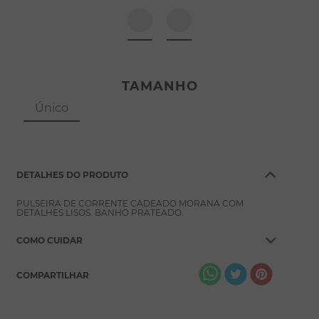
8
º
pérola
9
º
escapulário
10
º
conjuntos
TAMANHO
Único
DETALHES DO PRODUTO
PULSEIRA DE CORRENTE CADEADO MORANA COM
DETALHES LISOS. BANHO PRATEADO.
COMO CUIDAR
COMPARTILHAR