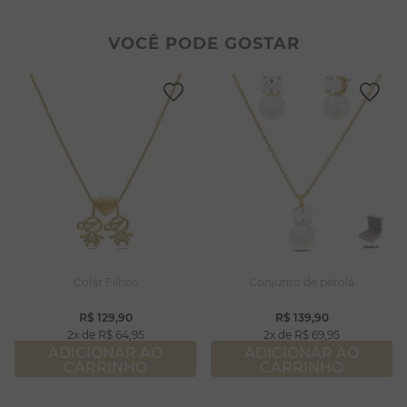
2
º
colar duplo
8
º
pérola
3
º
pulseiras
9
º
escapulário
VOCÊ PODE GOSTAR
4
º
colar coração
10
º
colar
5
º
filhos
6
º
nossa senhora
7
º
argola
8
º
pérola
9
º
escapulário
10
º
colar
Colar Filhos
Conjunto de pérola
R$
129
,
90
R$
139
,
90
2
R$
64
,
95
2
R$
69
,
95
ADICIONAR AO
ADICIONAR AO
CARRINHO
CARRINHO