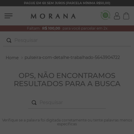
PAGUE EM 6X SEM JUROS (PARCELA MÍNIMA R$50,00)
Faltam
R$ 100,00
para você parcelar em 2x
Pesquisar
TERMOS MAIS BUSCADOS
pulseira-com-detalhe-trabalhado-5643904722
1
º
brincos
2
º
colar duplo
OPS, NÃO ENCONTRAMOS
RESULTADOS PARA A BUSCA
3
º
pulseiras
4
º
colar coração
Pesquisar
5
º
filhos
6
º
nossa senhora
TERMOS MAIS BUSCADOS
Verifique se a palavra foi digitada corretamente ou tente palavras menos
1
º
brincos
específicas
7
º
argola