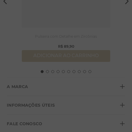
Pulseira com Detalhe em Zircônias
R$
89
,
90
ADICIONAR AO CARRINHO
+
A MARCA
+
Sobre a Morana
INFORMAÇÕES ÚTEIS
Lojas
+
Blog
FALE CONOSCO
Seja um franqueado
Formas de pagamento