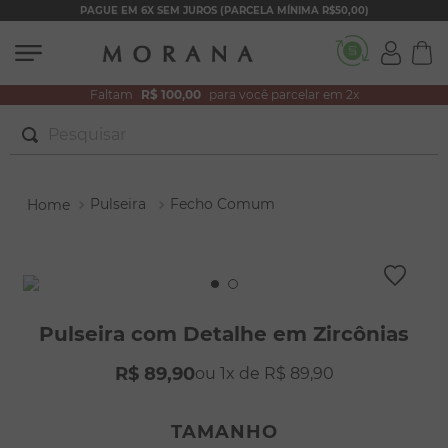
PAGUE EM 6X SEM JUROS (PARCELA MÍNIMA R$50,00)
Faltam
R$ 100,00
para você parcelar em 2x
Pesquisar
TERMOS MAIS BUSCADOS
Pulseira
Fecho Comum
1
º
brincos
2
º
colar duplo
3
º
filhos
4
º
pulseiras
Pulseira com Detalhe em Zircônias
5
º
colar coração
R$
89
,
90
1
R$
89
,
90
6
º
pérola
7
º
nossa senhora
TAMANHO