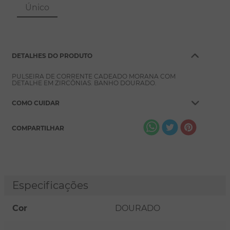
8
º
escapulário
Único
9
º
conjuntos
10
º
coração
DETALHES DO PRODUTO
PULSEIRA DE CORRENTE CADEADO MORANA COM
DETALHE EM ZIRCÔNIAS. BANHO DOURADO.
COMO CUIDAR
COMPARTILHAR
Especificações
Cor
DOURADO