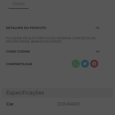
8
º
pérola
Único
9
º
escapulário
10
º
colar
DETALHES DO PRODUTO
PULSEIRA DE ELO PORTUGUÊS MORANA COM DETALHE
EM ZIRCÔNIAS. BANHO DOURADO.
COMO CUIDAR
COMPARTILHAR
Especificações
Cor
DOURADO