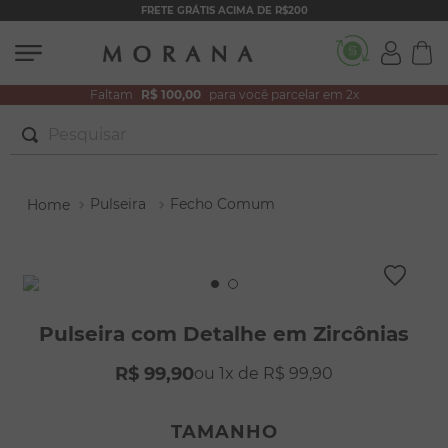
FRETE GRÁTIS ACIMA DE R$200
Faltam
R$ 100,00
para você parcelar em 2x
Pesquisar
TERMOS MAIS BUSCADOS
Pulseira
Fecho Comum
1
º
brincos
2
º
pulseiras
3
º
colar duplo
4
º
colar coração
Pulseira com Detalhe em Zircônias
5
º
filhos
R$
99
,
90
1
R$
99
,
90
6
º
nossa senhora
7
º
argola
TAMANHO