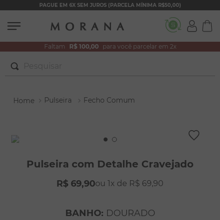
PAGUE EM 6X SEM JUROS (PARCELA MÍNIMA R$50,00)
Faltam
R$ 100,00
para você parcelar em 2x
Pesquisar
TERMOS MAIS BUSCADOS
Pulseira
Fecho Comum
1
º
brincos
2
º
colar duplo
3
º
pulseiras
4
º
colar coração
Pulseira com Detalhe Cravejado
5
º
filhos
R$
69
,
90
1
R$
69
,
90
6
º
nossa senhora
7
º
pérola
BANHO
:
DOURADO