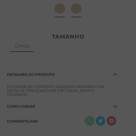
8
º
conjuntos
9
º
escapulário
10
º
colar
TAMANHO
Único
DETALHES DO PRODUTO
PULSEIRA DE CORRENTE CADEADO MORANA COM
DETALHE CRAVEJADO EM ZIRCÔNIAS. BANHO
DOURADO.
COMO CUIDAR
COMPARTILHAR