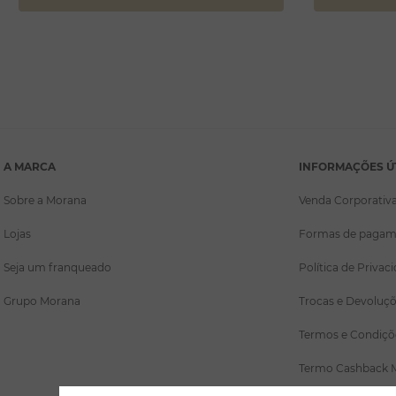
A MARCA
INFORMAÇÕES Ú
Sobre a Morana
Venda Corporativ
Lojas
Formas de pagam
Seja um franqueado
Política de Privac
Grupo Morana
Trocas e Devoluç
Termos e Condiçõ
Termo Cashback 