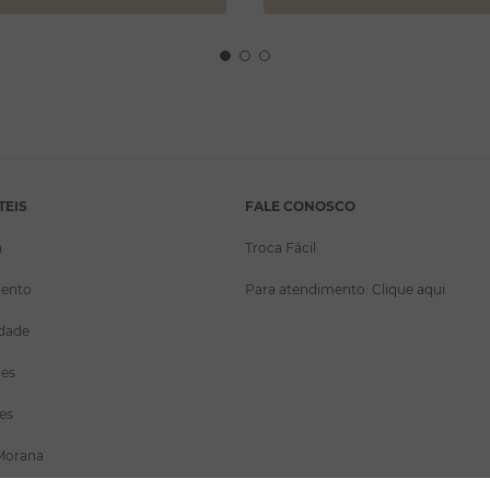
TEIS
FALE CONOSCO
a
Troca Fácil
ento
Para atendimento: Clique aqui
idade
ões
es
Morana