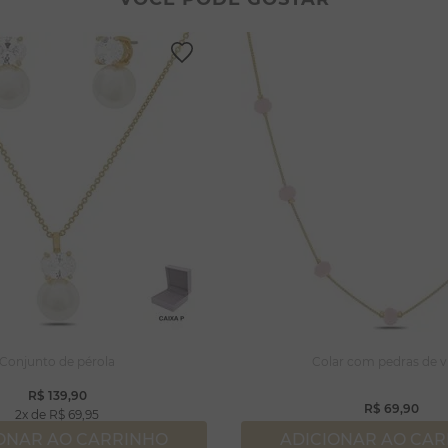
lar coração
lhos
ossa senhora
gola
rola
capulário
lar
Conjunto de pérola
Colar com pedras de v
R$
139
,
90
R$
69
,
90
2
R$
69
,
95
ONAR AO CARRINHO
ADICIONAR AO CA