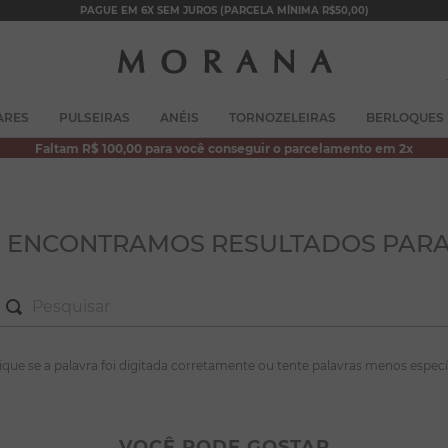
PAGUE EM 6X SEM JUROS (PARCELA MÍNIMA R$50,00)
TERMOS MAIS BUSCADOS
ARES
PULSEIRAS
ANÉIS
TORNOZELEIRAS
BERLOQUES
1
º
brincos
Faltam R$ 100,00 para você conseguir o parcelamento em 2x
2
º
colar duplo
3
º
pulseiras
4
º
colar coração
O ENCONTRAMOS RESULTADOS PARA
5
º
filhos
6
º
nossa senhora
7
º
argola
S MAIS BUSCADOS
fique se a palavra foi digitada corretamente ou tente palavras menos especí
8
º
pérola
incos
9
º
escapulário
lar duplo
VOCÊ PODE GOSTAR
10
º
colar
lseiras