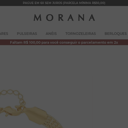
PAGUE EM 6X SEM JUROS (PARCELA MÍNIMA R$50,00)
TERMOS MAIS BUSCADOS
ARES
PULSEIRAS
ANÉIS
TORNOZELEIRAS
BERLOQUES
1
º
brincos
Faltam R$ 100,00 para você conseguir o parcelamento em 2x
2
º
colar duplo
3
º
filhos
4
º
pulseiras
5
º
colar coração
6
º
pérola
7
º
nossa senhora
8
º
escapulário
9
º
conjuntos
10
º
coração