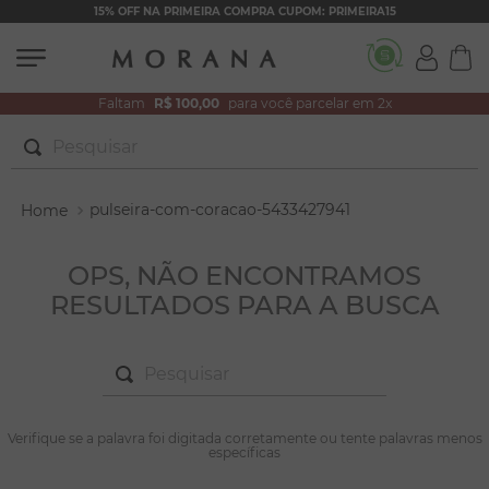
15% OFF NA PRIMEIRA COMPRA CUPOM: PRIMEIRA15
Faltam
R$ 100,00
para você parcelar em 2x
Pesquisar
TERMOS MAIS BUSCADOS
pulseira-com-coracao-5433427941
1
º
brincos
2
º
colar duplo
OPS, NÃO ENCONTRAMOS
RESULTADOS PARA A BUSCA
3
º
pulseiras
4
º
colar coração
Pesquisar
5
º
filhos
6
º
argola
TERMOS MAIS BUSCADOS
Verifique se a palavra foi digitada corretamente ou tente palavras menos
1
º
brincos
específicas
7
º
nossa senhora