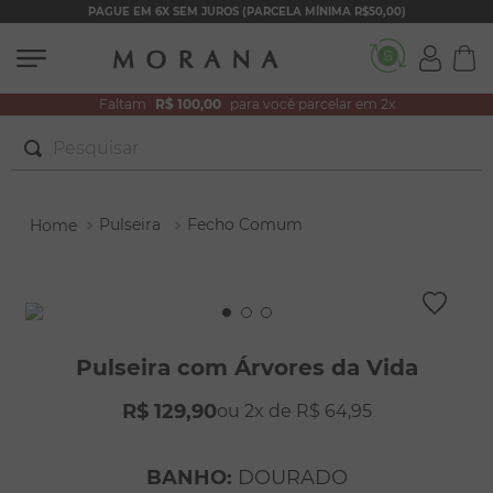
PAGUE EM 6X SEM JUROS (PARCELA MÍNIMA R$50,00)
Faltam
R$ 100,00
para você parcelar em 2x
Pesquisar
TERMOS MAIS BUSCADOS
Pulseira
Fecho Comum
1
º
brincos
2
º
colar duplo
3
º
filhos
4
º
pulseiras
Pulseira com Árvores da Vida
5
º
colar coração
R$
129
,
90
2
R$
64
,
95
6
º
pérola
7
º
nossa senhora
BANHO
:
DOURADO