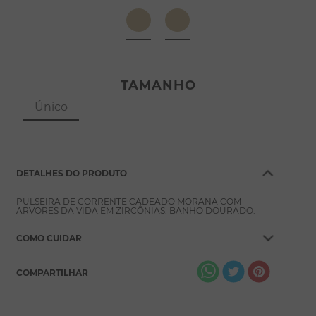
8
º
escapulário
9
º
conjuntos
10
º
coração
TAMANHO
Único
DETALHES DO PRODUTO
PULSEIRA DE CORRENTE CADEADO MORANA COM
ARVORES DA VIDA EM ZIRCÔNIAS. BANHO DOURADO.
COMO CUIDAR
COMPARTILHAR