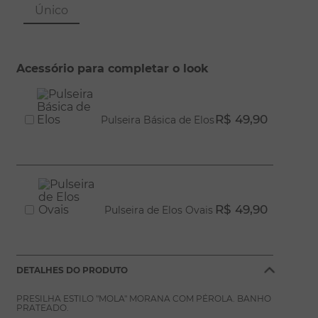
8
º
escapulário
Único
9
º
conjuntos
10
º
coração
Acessório para completar o look
R$ 49,90
Pulseira Básica de Elos
R$ 49,90
Pulseira de Elos Ovais
DETALHES DO PRODUTO
PRESILHA ESTILO "MOLA" MORANA COM PÉROLA. BANHO
PRATEADO.