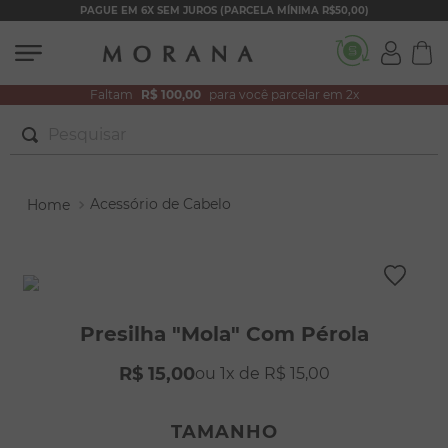
PAGUE EM 6X SEM JUROS (PARCELA MÍNIMA R$50,00)
Faltam
R$ 100,00
para você parcelar em 2x
Pesquisar
TERMOS MAIS BUSCADOS
Acessório de Cabelo
1
º
brincos
2
º
colar duplo
3
º
filhos
4
º
pulseiras
Presilha "Mola" Com Pérola
5
º
colar coração
R$
15
,
00
1
R$
15
,
00
6
º
pérola
7
º
nossa senhora
TAMANHO