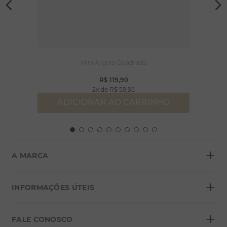
Mini Argola Quadrada
R$
119
,
90
2
R$
59
,
95
ADICIONAR AO CARRINHO
+
A MARCA
+
Sobre a Morana
INFORMAÇÕES ÚTEIS
Lojas
+
Blog
FALE CONOSCO
Seja um franqueado