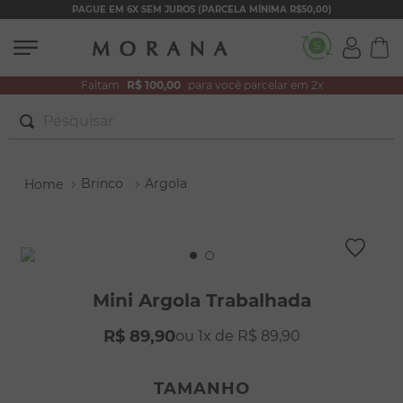
PAGUE EM 6X SEM JUROS (PARCELA MÍNIMA R$50,00)
Faltam
R$ 100,00
para você parcelar em 2x
Pesquisar
TERMOS MAIS BUSCADOS
Brinco
Argola
1
º
brincos
2
º
colar duplo
3
º
filhos
4
º
pulseiras
Mini Argola Trabalhada
5
º
colar coração
R$
89
,
90
1
R$
89
,
90
6
º
pérola
7
º
nossa senhora
TAMANHO