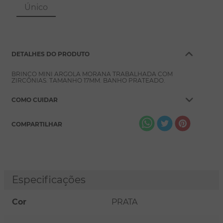
8
º
escapulário
Único
9
º
conjuntos
10
º
coração
DETALHES DO PRODUTO
BRINCO MINI ARGOLA MORANA TRABALHADA COM
ZIRCÔNIAS. TAMANHO 17MM. BANHO PRATEADO.
COMO CUIDAR
COMPARTILHAR
Especificações
Cor
PRATA