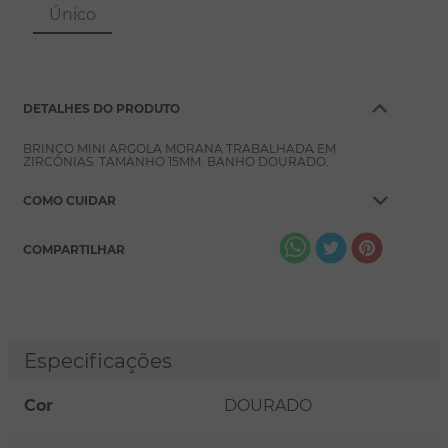
8
º
escapulário
Único
9
º
conjuntos
10
º
coração
DETALHES DO PRODUTO
BRINCO MINI ARGOLA MORANA TRABALHADA EM
ZIRCÔNIAS. TAMANHO 15MM. BANHO DOURADO.
COMO CUIDAR
COMPARTILHAR
Especificações
Cor
DOURADO