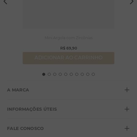
Mini Argola com Zircônias
R$
69
,
90
ADICIONAR AO CARRINHO
+
A MARCA
+
Sobre a Morana
INFORMAÇÕES ÚTEIS
Lojas
+
Blog
FALE CONOSCO
Seja um franqueado
Formas de pagamento