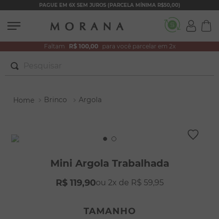
PAGUE EM 6X SEM JUROS (PARCELA MÍNIMA R$50,00)
Faltam
R$ 100,00
para você parcelar em 2x
Pesquisar
TERMOS MAIS BUSCADOS
Brinco
Argola
1
º
brincos
2
º
colar duplo
3
º
filhos
4
º
pulseiras
Mini Argola Trabalhada
5
º
colar coração
R$
119
,
90
2
R$
59
,
95
6
º
pérola
7
º
nossa senhora
TAMANHO