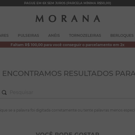
PAGUE EM 6X SEM JUROS (PARCELA MÍNIMA R$50,00)
TERMOS MAIS BUSCADOS
ARES
PULSEIRAS
ANÉIS
TORNOZELEIRAS
BERLOQUES
1
º
brincos
Faltam R$ 100,00 para você conseguir o parcelamento em 2x
2
º
colar duplo
3
º
pulseiras
4
º
colar coração
O ENCONTRAMOS RESULTADOS PARA
5
º
filhos
6
º
argola
7
º
nossa senhora
S MAIS BUSCADOS
fique se a palavra foi digitada corretamente ou tente palavras menos especí
8
º
pérola
incos
9
º
escapulário
lar duplo
VOCÊ PODE GOSTAR
10
º
conjuntos
lseiras