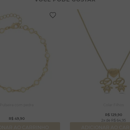
lar coração
lhos
gola
ossa senhora
rola
capulário
njuntos
Pulseira com pedra
Colar Filhos
R$
129
,
90
R$
49
,
90
2
R$
64
,
95
ONAR AO CARRINHO
ADICIONAR AO CA