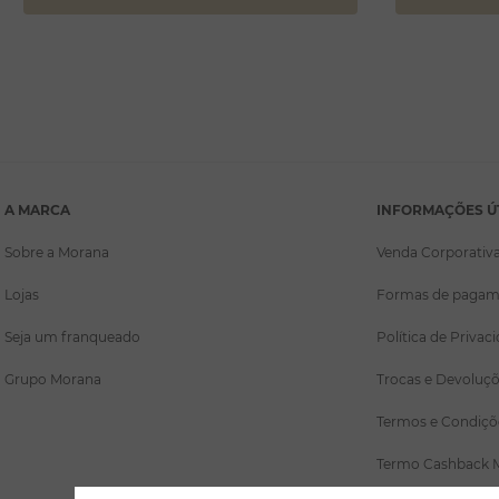
A MARCA
INFORMAÇÕES Ú
Sobre a Morana
Venda Corporativ
Lojas
Formas de pagam
Seja um franqueado
Política de Privac
Grupo Morana
Trocas e Devoluç
Termos e Condiçõ
Termo Cashback 