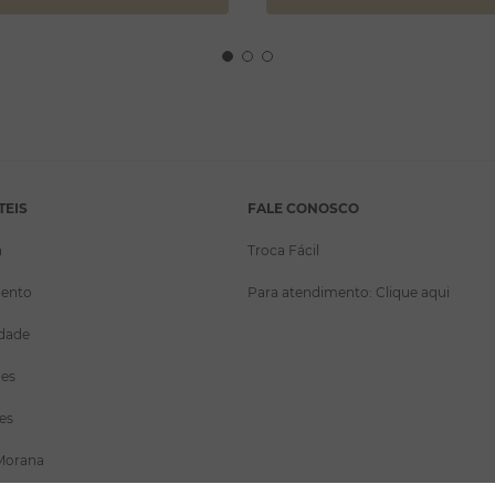
TEIS
FALE CONOSCO
a
Troca Fácil
ento
Para atendimento: Clique aqui
idade
ões
es
Morana